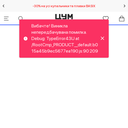
-30% на усі купальники та плавки BASIX
С
Вибачте! Виникла
непередбачувана помилка.
Debug: TypeError43U at
/RootCmp_PRODUCT__default.b0
15a45b9ec5677ea190.js:90:209