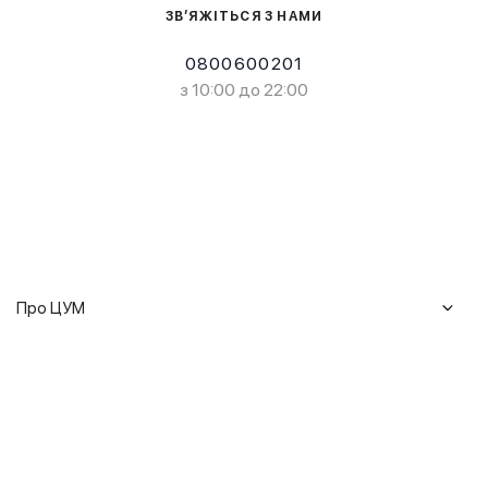
ЗВ’ЯЖІТЬСЯ З НАМИ
0800600201
з 10:00 до 22:00
Про ЦУМ
Журнал
Клієнтам
Історія ЦУМ
Доставка та повернення
Кар'єра
Сервіси
Гарантії
Співпраця
Подарункові сертифікати
Мобільний застосунок
Сталий розвиток