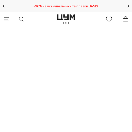
-30% на усі купальники та плавки BASIX
С