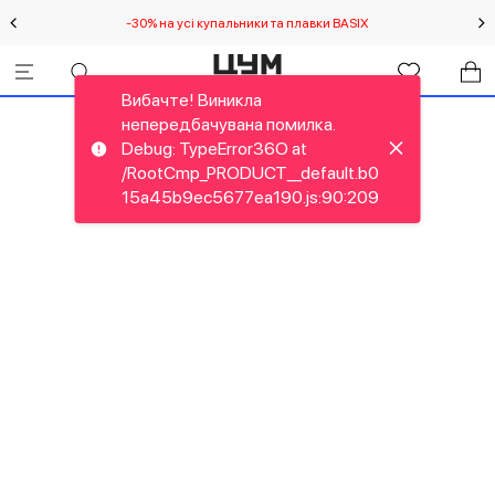
-30% на усі купальники та плавки BASIX
С
Вибачте! Виникла
непередбачувана помилка.
Debug: TypeError36O at
/RootCmp_PRODUCT__default.b0
15a45b9ec5677ea190.js:90:209