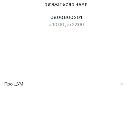
ЗВ’ЯЖІТЬСЯ З НАМИ
0800600201
з 10:00 до 22:00
Про ЦУМ
Журнал
Клієнтам
Історія ЦУМ
Доставка та повернення
Кар'єра
Сервіси
Гарантії
Співпраця
Подарункові сертифікати
Мобільний застосунок
Сталий розвиток