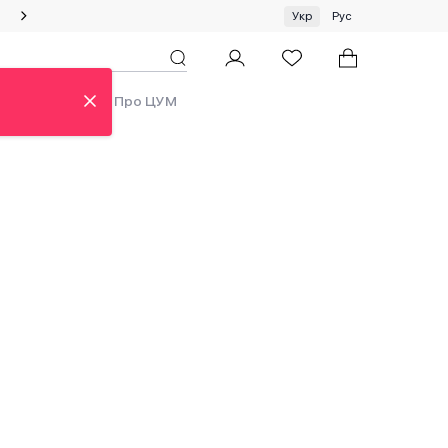
Спеціальна пропозиція на одяг та хустки ЦУМ by GUNIA
Укр
Рус
ди
Аутлет
Про ЦУМ
ew