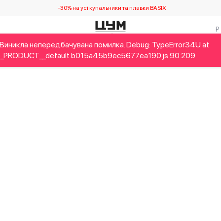
-30% на усі купальники та плавки BASIX
Виникла непередбачувана помилка. Debug: TypeError34U at
Дітям
Home&Gifts
Українські дизайнери
Краса
Брен
_PRODUCT__default.b015a45b9ec5677ea190.js:90:209
Виникла непередбачувана помилка. Debug: RangeError355 at n
rmat (<anonymous>)