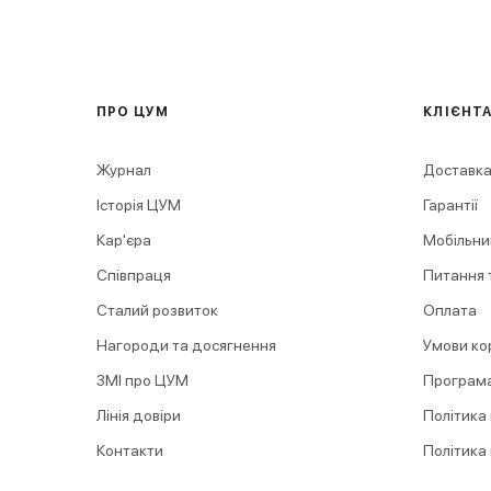
ПРО ЦУМ
КЛІЄНТ
Журнал
Доставка
Історія ЦУМ
Гарантії
Кар'єра
Мобільни
Співпраця
Питання т
Сталий розвиток
Оплата
Нагороди та досягнення
Умови ко
ЗМІ про ЦУМ
Програма
Лінія довіри
Політика
Контакти
Політика