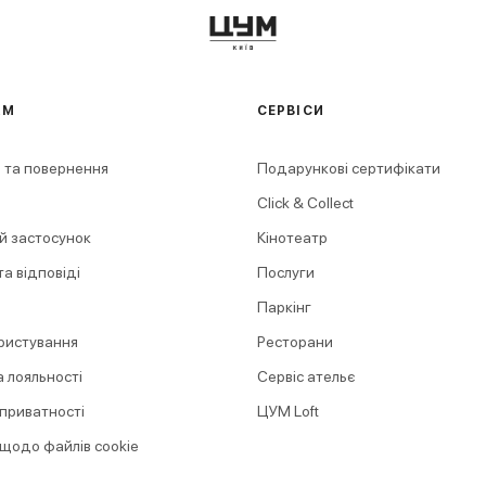
АМ
СЕРВІСИ
 та повернення
Подарункові сертифікати
Click & Collect
й застосунок
Кінотеатр
а відповіді
Послуги
Паркінг
ристування
Ресторани
 лояльності
Сервіс ательє
 приватності
ЦУМ Loft
 щодо файлів cookie