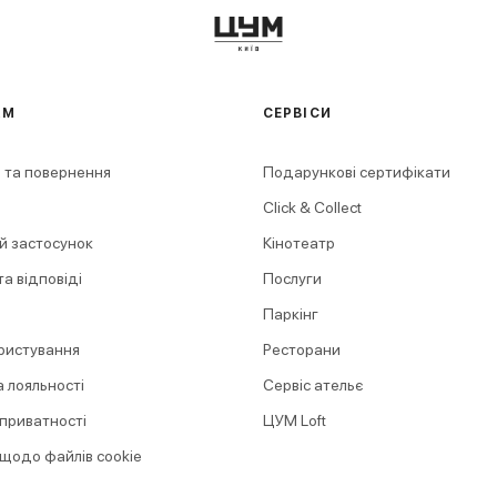
АМ
СЕРВІСИ
 та повернення
Подарункові сертифікати
Click & Collect
й застосунок
Кінотеатр
а відповіді
Послуги
Паркінг
ристування
Ресторани
 лояльності
Сервіс ательє
 приватності
ЦУМ Loft
 щодо файлів cookie