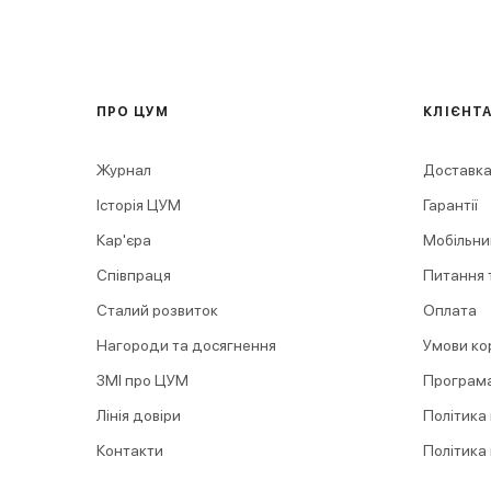
ПРО ЦУМ
КЛІЄНТ
Журнал
Доставка
Історія ЦУМ
Гарантії
Кар'єра
Мобільни
Співпраця
Питання т
Сталий розвиток
Оплата
Нагороди та досягнення
Умови ко
ЗМІ про ЦУМ
Програма
Лінія довіри
Політика
Контакти
Політика