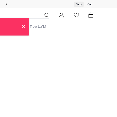
Спеціальна пропозиція на одяг та хустки ЦУМ by GUNIA
Укр
Рус
ди
Аутлет
Про ЦУМ