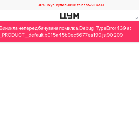
-30% на усі купальники та плавки BASIX
Виникла непередбачувана помилка. Debug: TypeError439 at
Дітям
Home&Gifts
Українські дизайнери
Краса
Брен
_PRODUCT__default.b015a45b9ec5677ea190.js:90:209