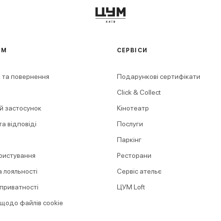
АМ
СЕРВІСИ
 та повернення
Подарункові сертифікати
Click & Collect
й застосунок
Кінотеатр
а відповіді
Послуги
Паркінг
ристування
Ресторани
 лояльності
Сервіс ательє
 приватності
ЦУМ Loft
 щодо файлів cookie