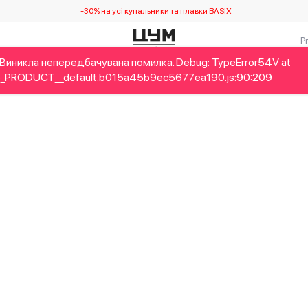
-30% на усі купальники та плавки BASIX
Виникла непередбачувана помилка. Debug: TypeError54V at
Дітям
Home&Gifts
Українські дизайнери
Краса
Брен
_PRODUCT__default.b015a45b9ec5677ea190.js:90:209