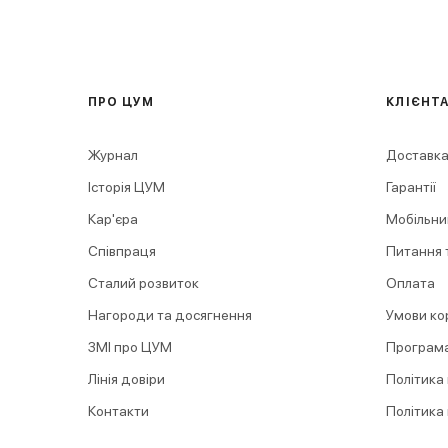
ПРО ЦУМ
КЛІЄНТ
Журнал
Доставка
Історія ЦУМ
Гарантії
Кар'єра
Мобільни
Співпраця
Питання т
Сталий розвиток
Оплата
Нагороди та досягнення
Умови ко
ЗМІ про ЦУМ
Програма
Лінія довіри
Політика
Контакти
Політика