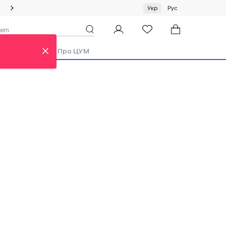
Спеціальна пропозиція на одяг та хустки ЦУМ by GUNIA
Укр
Рус
ди
Аутлет
Про ЦУМ