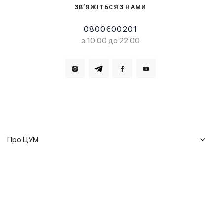
ЗВ’ЯЖІТЬСЯ З НАМИ
0800600201
з 10:00 до 22:00
Завантажте в
Завантажте в
Про ЦУМ
Журнал
Клієнтам
Історія ЦУМ
Доставка та повернення
Кар'єра
Сервіси
Гарантії
Співпраця
Подарункові сертифікати
Мобільний застосунок
Сталий розвиток