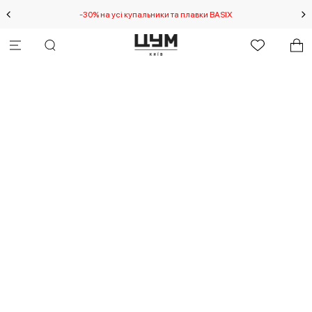
-30% на усі купальники та плавки BASIX
С