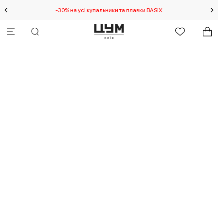
-30% на усі купальники та плавки BASIX
С