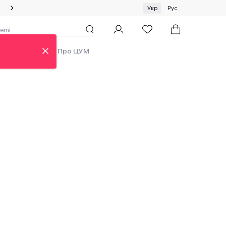
Спеціальна пропозиція на одяг та хустки ЦУМ by GUNIA
Укр
Рус
ди
Аутлет
Про ЦУМ
ew