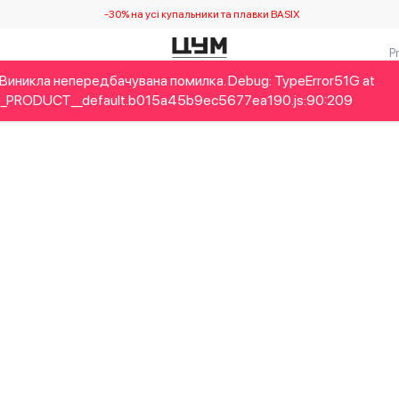
-30% на усі купальники та плавки BASIX
Виникла непередбачувана помилка. Debug: TypeError51G at
Дітям
Home&Gifts
Українські дизайнери
Краса
Брен
_PRODUCT__default.b015a45b9ec5677ea190.js:90:209
Виникла непередбачувана помилка. Debug: RangeError527 at n
rmat (<anonymous>)