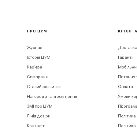
ПРО ЦУМ
КЛІЄНТ
Журнал
Доставка
Історія ЦУМ
Гарантії
Кар'єра
Мобільни
Співпраця
Питання т
Сталий розвиток
Оплата
Нагороди та досягнення
Умови ко
ЗМІ про ЦУМ
Програма
Лінія довіри
Політика
Контакти
Політика