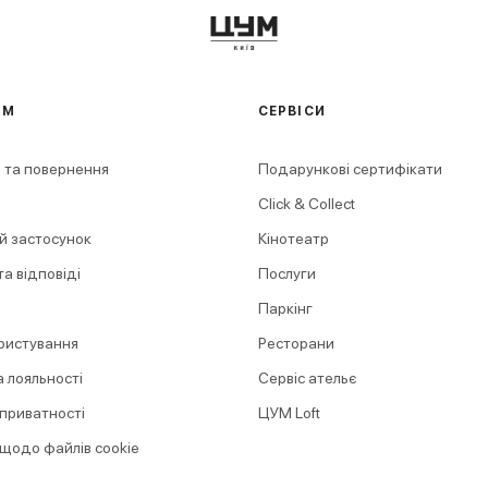
АМ
СЕРВІСИ
 та повернення
Подарункові сертифікати
Click & Collect
й застосунок
Кінотеатр
а відповіді
Послуги
Паркінг
ристування
Ресторани
 лояльності
Сервіс ательє
 приватності
ЦУМ Loft
 щодо файлів cookie