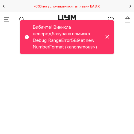
-30% на усі купальники та плавки BASIX
С
Вибачте! Виникла
непередбачувана помилка.
Debug: RangeError589 at new
NumberFormat (<anonymous>)