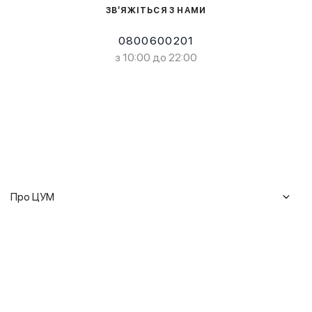
ЗВ’ЯЖІТЬСЯ З НАМИ
0800600201
з 10:00 до 22:00
Про ЦУМ
Журнал
Клієнтам
Історія ЦУМ
Доставка та повернення
Кар'єра
Сервіси
Гарантії
Співпраця
Подарункові сертифікати
Мобільний застосунок
Сталий розвиток