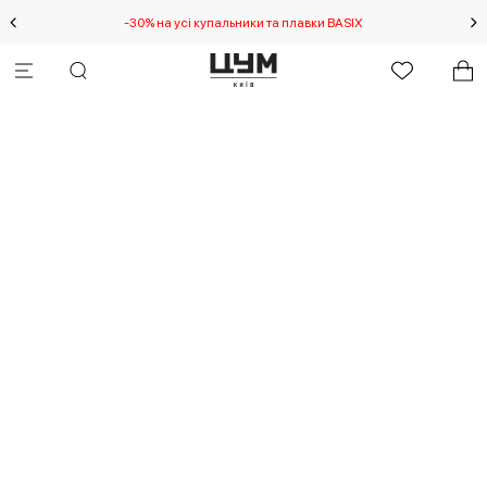
-30% на усі купальники та плавки BASIX
С