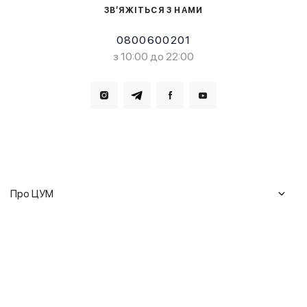
ЗВ’ЯЖІТЬСЯ З НАМИ
0800600201
з 10:00 до 22:00
Завантажте в
Завантажте в
Про ЦУМ
Журнал
Клієнтам
Історія ЦУМ
Доставка та повернення
Кар'єра
Сервіси
Гарантії
Співпраця
Подарункові сертифікати
Мобільний застосунок
Сталий розвиток