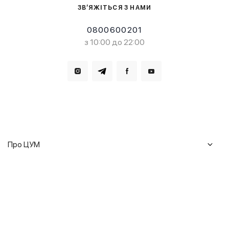
ЗВ’ЯЖІТЬСЯ З НАМИ
0800600201
з 10:00 до 22:00
Завантажте в
Завантажте в
Про ЦУМ
Журнал
Клієнтам
Історія ЦУМ
Доставка та повернення
Кар'єра
Сервіси
Гарантії
Співпраця
Подарункові сертифікати
Мобільний застосунок
Сталий розвиток