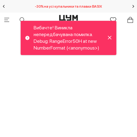
-30% на усі купальники та плавки BASIX
С
Вибачте! Виникла
непередбачувана помилка.
Debug: RangeError50H at new
NumberFormat (<anonymous>)