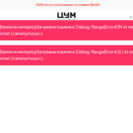
-30% на усі купальники та плавки BASIX
Виникла непередбачувана помилка. Debug: RangeError41N at n
Дітям
Home&Gifts
Українські дизайнери
Краса
Брен
rmat (<anonymous>)
Виникла непередбачувана помилка. Debug: RangeError43U at n
rmat (<anonymous>)
Виникла непередбачувана помилка. Debug: RangeError44F at n
rmat (<anonymous>)