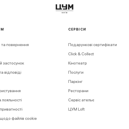
АМ
СЕРВІСИ
 та повернення
Подарункові сертифікати
Click & Collect
й застосунок
Кінотеатр
а відповіді
Послуги
Паркінг
ристування
Ресторани
 лояльності
Сервіс ательє
 приватності
ЦУМ Loft
 щодо файлів cookie