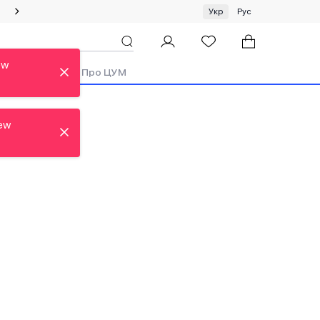
Спеціальна пропозиція на одяг та хустки ЦУМ by GUNIA
Укр
Рус
ew
ди
Аутлет
Про ЦУМ
ew
ew