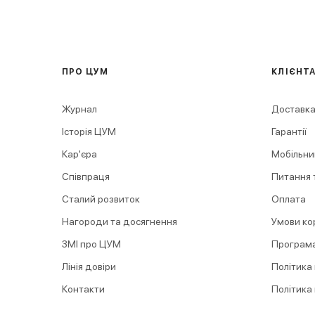
ПРО ЦУМ
КЛІЄНТ
Журнал
Доставка
Історія ЦУМ
Гарантії
Кар'єра
Мобільни
Співпраця
Питання т
Сталий розвиток
Оплата
Нагороди та досягнення
Умови ко
ЗМІ про ЦУМ
Програма
Лінія довіри
Політика
Контакти
Політика