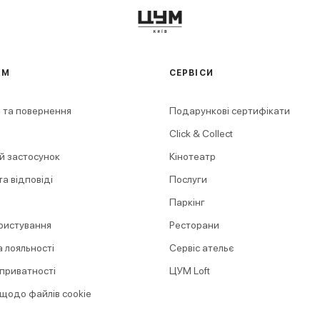
АМ
СЕРВІСИ
 та повернення
Подарункові сертифікати
Click & Collect
й застосунок
Кінотеатр
а відповіді
Послуги
Паркінг
ристування
Ресторани
 лояльності
Сервіс ательє
 приватності
ЦУМ Loft
 щодо файлів cookie