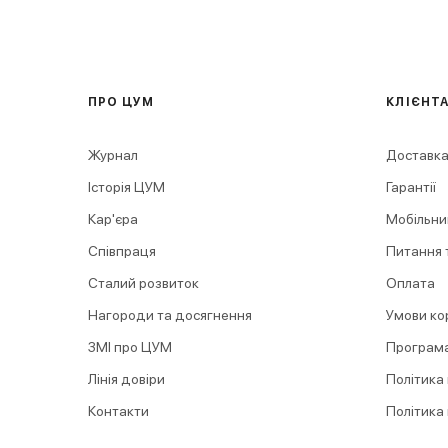
ПРО ЦУМ
КЛІЄНТ
Журнал
Доставка
Історія ЦУМ
Гарантії
Кар'єра
Мобільни
Співпраця
Питання т
Сталий розвиток
Оплата
Нагороди та досягнення
Умови ко
ЗМІ про ЦУМ
Програма
Лінія довіри
Політика
Контакти
Політика