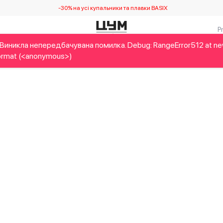
-30% на усі купальники та плавки BASIX
Виникла непередбачувана помилка. Debug: RangeError512 at n
Дітям
Home&Gifts
Українські дизайнери
Краса
Брен
rmat (<anonymous>)