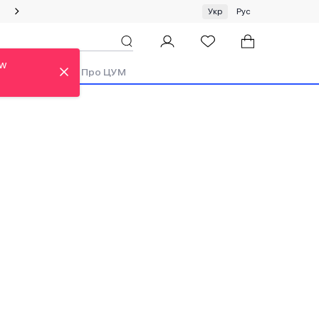
Спеціальна пропозиція на одяг та хустки ЦУМ by GUNIA
Укр
Рус
ew
ди
Аутлет
Про ЦУМ