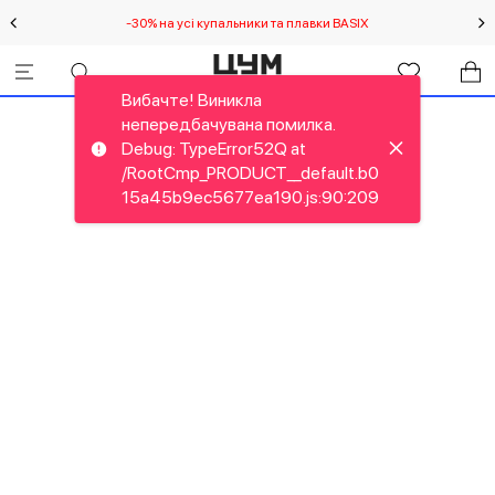
-30% на усі купальники та плавки BASIX
С
Вибачте! Виникла
непередбачувана помилка.
Debug: TypeError52Q at
/RootCmp_PRODUCT__default.b0
15a45b9ec5677ea190.js:90:209