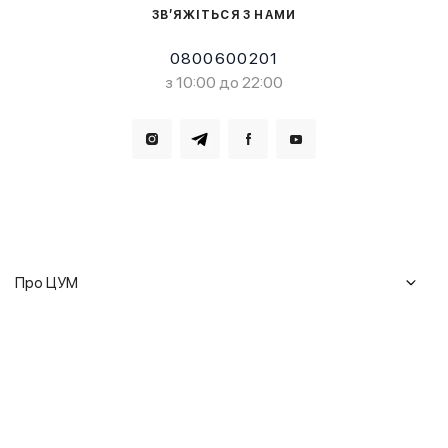
ЗВ’ЯЖІТЬСЯ З НАМИ
0800600201
з 10:00 до 22:00
Завантажте в
Завантажте в
Про ЦУМ
Журнал
Клієнтам
Історія ЦУМ
Доставка та повернення
Кар'єра
Сервіси
Гарантії
Співпраця
Подарункові сертифікати
Мобільний застосунок
Сталий розвиток