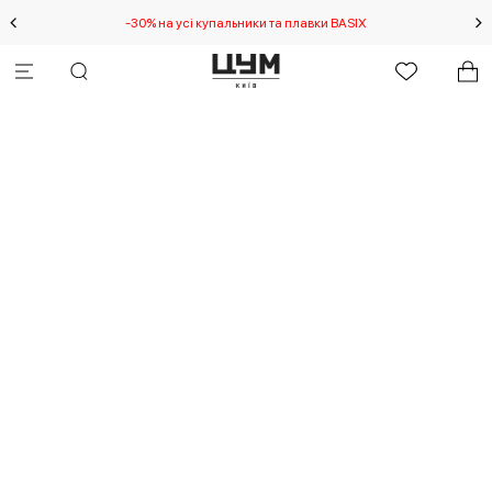
-30% на усі купальники та плавки BASIX
С