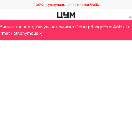
-30% на усі купальники та плавки BASIX
Виникла непередбачувана помилка. Debug: RangeError45H at n
Дітям
Home&Gifts
Українські дизайнери
Краса
Брен
rmat (<anonymous>)