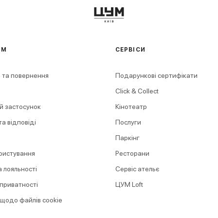
АМ
СЕРВІСИ
 та повернення
Подарункові сертифікати
Click & Collect
й застосунок
Кінотеатр
а відповіді
Послуги
Паркінг
ристування
Ресторани
 лояльності
Сервіс ательє
 приватності
ЦУМ Loft
 щодо файлів cookie