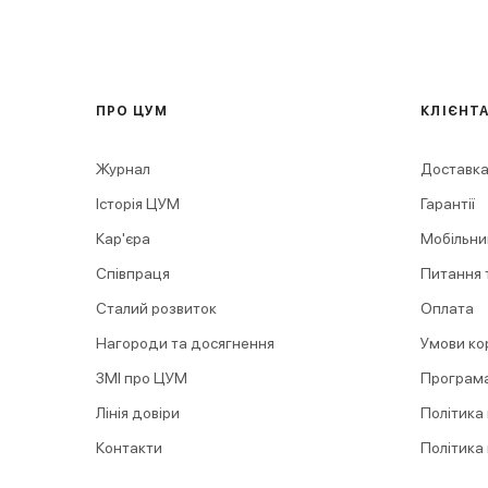
ПРО ЦУМ
КЛІЄНТ
Журнал
Доставка
Історія ЦУМ
Гарантії
Кар'єра
Мобільни
Співпраця
Питання т
Сталий розвиток
Оплата
Нагороди та досягнення
Умови ко
ЗМІ про ЦУМ
Програма
Лінія довіри
Політика
Контакти
Політика