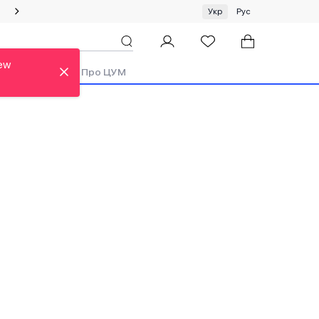
Спеціальна пропозиція на одяг та хустки ЦУМ by GUNIA
Укр
Рус
ew
ди
Аутлет
Про ЦУМ