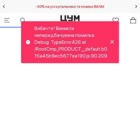
-30% на усі купальники та плавки BASIX
С
Вибачте! Виникла
непередбачувана помилка.
Debug: TypeError426 at
/RootCmp_PRODUCT__default.b0
15a45b9ec5677ea190.js:90:209