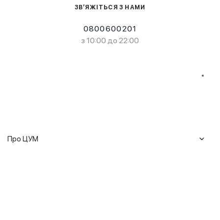
ЗВ’ЯЖІТЬСЯ З НАМИ
0800600201
з 10:00 до 22:00
Про ЦУМ
Журнал
Клієнтам
Історія ЦУМ
Доставка та повернення
Кар'єра
Сервіси
Гарантії
Співпраця
Подарункові сертифікати
Мобільний застосунок
Сталий розвиток