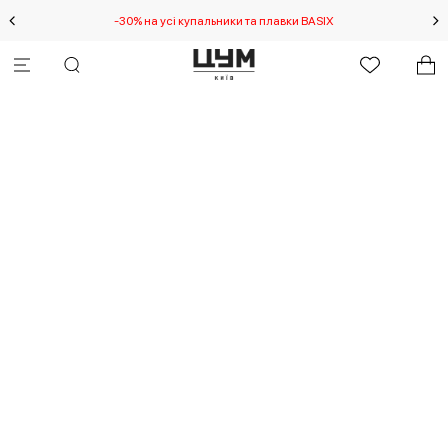
-30% на усі купальники та плавки BASIX
С