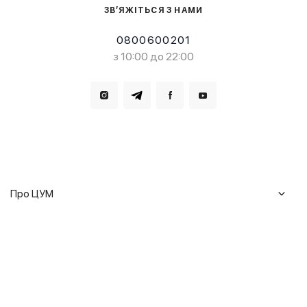
ЗВ’ЯЖІТЬСЯ З НАМИ
0800600201
з 10:00 до 22:00
Завантажте в
Завантажте в
Про ЦУМ
Журнал
Клієнтам
Історія ЦУМ
Доставка та повернення
Кар'єра
Сервіси
Гарантії
Співпраця
Подарункові сертифікати
Мобільний застосунок
Сталий розвиток