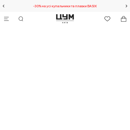
-30% на усі купальники та плавки BASIX
С