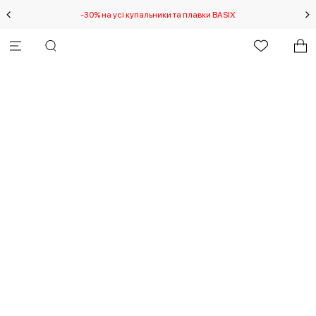
-30% на усі купальники та плавки BASIX
С