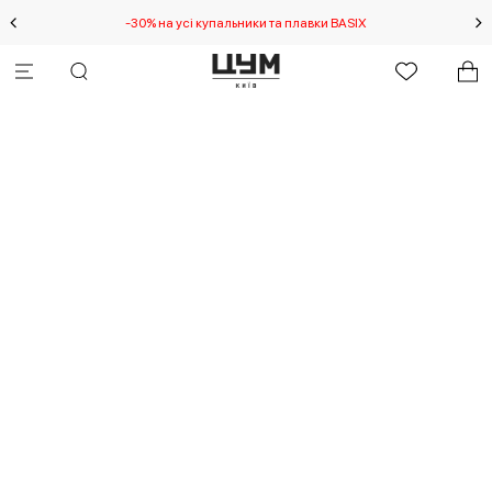
-30% на усі купальники та плавки BASIX
С