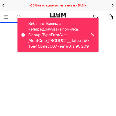
-30% на усі купальники та плавки BASIX
С
Вибачте! Виникла
непередбачувана помилка.
Debug: TypeError8I at
/RootCmp_PRODUCT__default.b0
15a45b9ec5677ea190.js:90:209