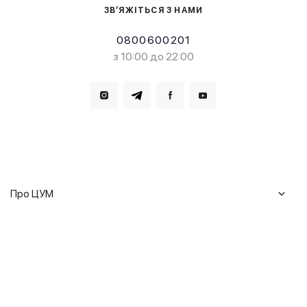
ЗВ’ЯЖІТЬСЯ З НАМИ
0800600201
з 10:00 до 22:00
Завантажте в
Завантажте в
Про ЦУМ
Журнал
Клієнтам
Історія ЦУМ
Доставка та повернення
Кар'єра
Сервіси
Гарантії
Співпраця
Подарункові сертифікати
Мобільний застосунок
Сталий розвиток