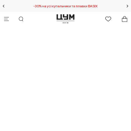
-30% на усі купальники та плавки BASIX
С