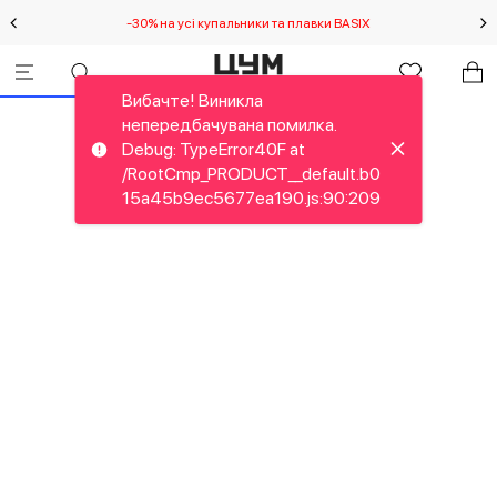
-30% на усі купальники та плавки BASIX
С
Вибачте! Виникла
непередбачувана помилка.
Debug: TypeError40F at
/RootCmp_PRODUCT__default.b0
15a45b9ec5677ea190.js:90:209