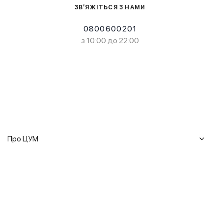
ЗВ’ЯЖІТЬСЯ З НАМИ
0800600201
з 10:00 до 22:00
Про ЦУМ
Журнал
Клієнтам
Історія ЦУМ
Доставка та повернення
Кар'єра
Сервіси
Гарантії
Співпраця
Подарункові сертифікати
Мобільний застосунок
Сталий розвиток