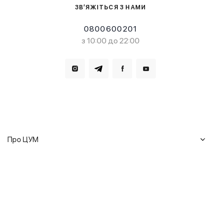
ЗВ’ЯЖІТЬСЯ З НАМИ
0800600201
з 10:00 до 22:00
Завантажте в
Завантажте в
Про ЦУМ
Журнал
Клієнтам
Історія ЦУМ
Доставка та повернення
Кар'єра
Сервіси
Гарантії
Співпраця
Подарункові сертифікати
Мобільний застосунок
Сталий розвиток