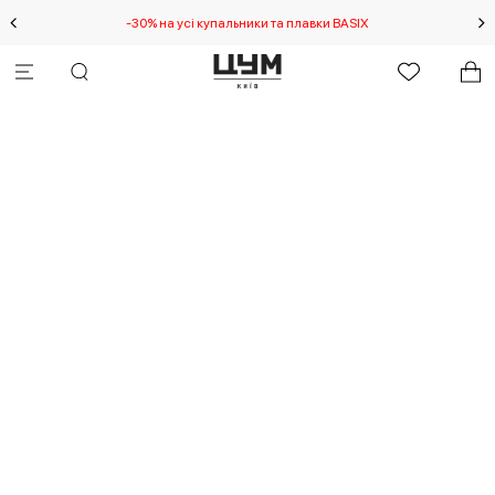
-30% на усі купальники та плавки BASIX
С