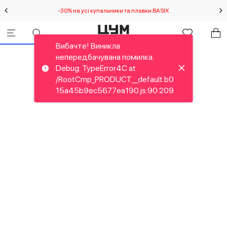
-30% на усі купальники та плавки BASIX
С
Вибачте! Виникла
непередбачувана помилка.
Debug: TypeError4C at
/RootCmp_PRODUCT__default.b0
15a45b9ec5677ea190.js:90:209