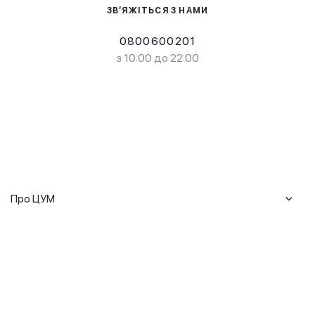
ЗВ’ЯЖІТЬСЯ З НАМИ
0800600201
з 10:00 до 22:00
Про ЦУМ
Журнал
Клієнтам
Історія ЦУМ
Доставка та повернення
Кар'єра
Сервіси
Гарантії
Співпраця
Подарункові сертифікати
Мобільний застосунок
Сталий розвиток