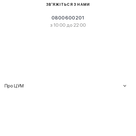
ЗВ’ЯЖІТЬСЯ З НАМИ
0800600201
з 10:00 до 22:00
Про ЦУМ
Журнал
Клієнтам
Історія ЦУМ
Доставка та повернення
Кар'єра
Сервіси
Гарантії
Співпраця
Подарункові сертифікати
Мобільний застосунок
Сталий розвиток