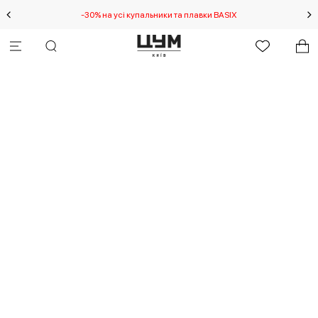
-30% на усі купальники та плавки BASIX
С