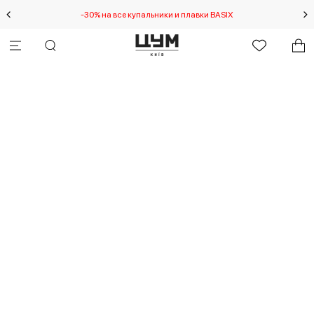
-30% на все купальники и плавки BASIX
Спец