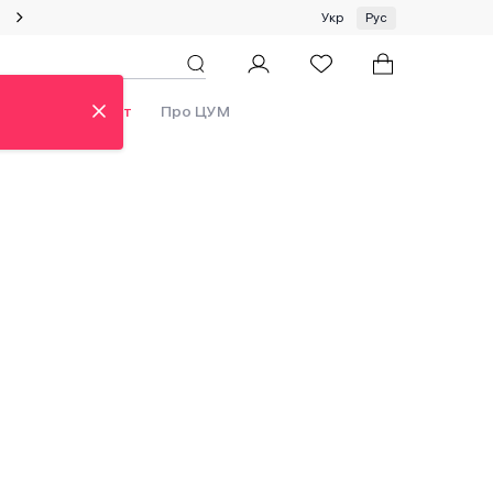
Специальное предложение на одежду и платки ЦУМ by GUNIA
Укр
Рус
Бренды
Аутлет
Про ЦУМ
 new