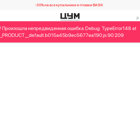
-30% на все купальники и плавки BASIX
! Произошла непредвиденная ошибка. Debug: TypeError148 at
Детям
Home&Gifts
Украинские дизайнеры
Красота
_PRODUCT__default.b015a45b9ec5677ea190.js:90:209
! Произошла непредвиденная ошибка. Debug: RangeError14R at
rmat (<anonymous>)