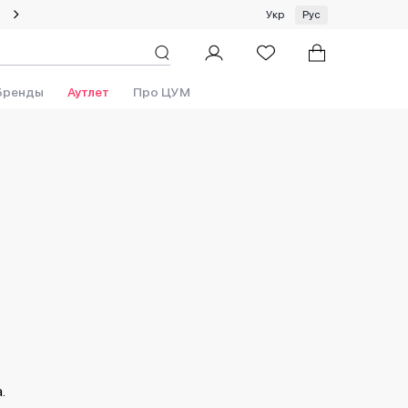
Летний сейл: скидки до 50%!
Укр
Рус
Бренды
Аутлет
Про ЦУМ
.