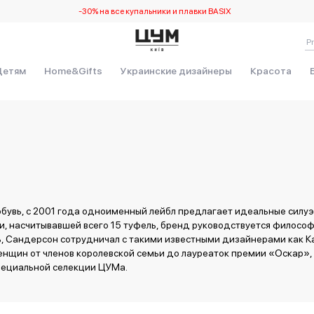
-30% на все купальники и плавки BASIX
! Произошла непредвиденная ошибка. Debug: RangeError554 at
Детям
Home&Gifts
Украинские дизайнеры
Красота
rmat (<anonymous>)