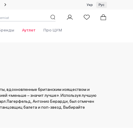
Специальное предложение на одежду и платки ЦУМ by GUNIA
Укр
Рус
 new
Бренды
Аутлет
Про ЦУМ