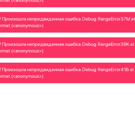
rmat (<anonymous>)
! Произошла непредвиденная ошибка. Debug: RangeError37M a
rmat (<anonymous>)
! Произошла непредвиденная ошибка. Debug: RangeError39K at
rmat (<anonymous>)
! Произошла непредвиденная ошибка. Debug: RangeError41B at
rmat (<anonymous>)