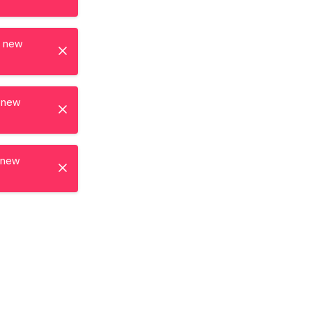
t new
 new
 new