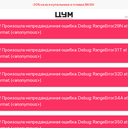
-30% на все купальники и плавки BASIX
! Произошла непредвиденная ошибка. Debug: RangeError29N at
Детям
Home&Gifts
Украинские дизайнеры
Красота
rmat (<anonymous>)
! Произошла непредвиденная ошибка. Debug: RangeError31T at
rmat (<anonymous>)
! Произошла непредвиденная ошибка. Debug: RangeError32D at
rmat (<anonymous>)
! Произошла непредвиденная ошибка. Debug: RangeError34A at
rmat (<anonymous>)
! Произошла непредвиденная ошибка. Debug: RangeError350 at