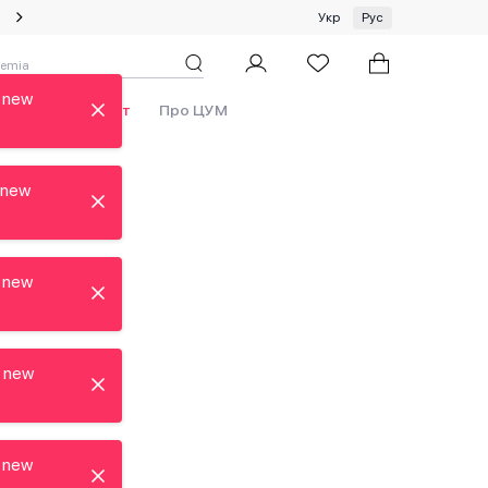
Специальное предложение на одежду и платки ЦУМ by GUNIA
Укр
Рус
 new
Бренды
Аутлет
Про ЦУМ
 new
 new
 new
 new