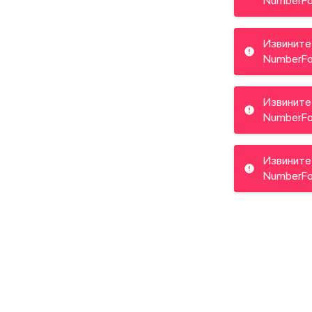
NumberFo
Извините
NumberFo
Извините
NumberFo
Извините
NumberFo