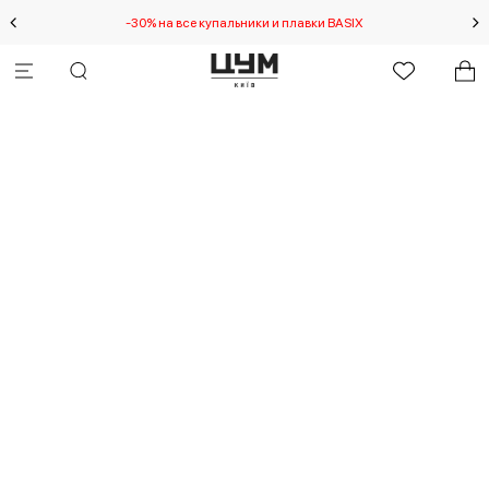
-30% на все купальники и плавки BASIX
Спец