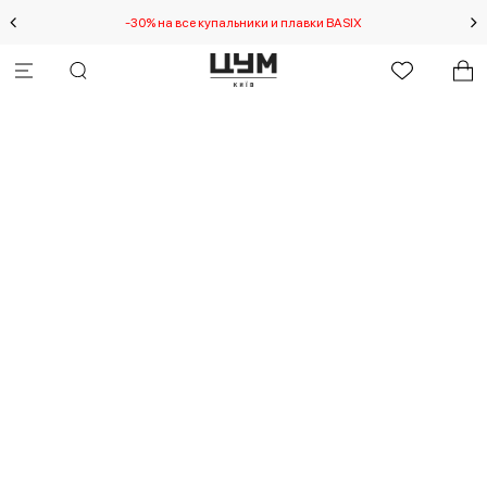
-30% на все купальники и плавки BASIX
Спец