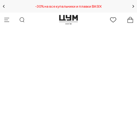
-30% на все купальники и плавки BASIX
Спец