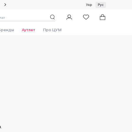
Летний сейл: скидки до 50%!
Укр
Рус
Бренды
Аутлет
Про ЦУМ
.