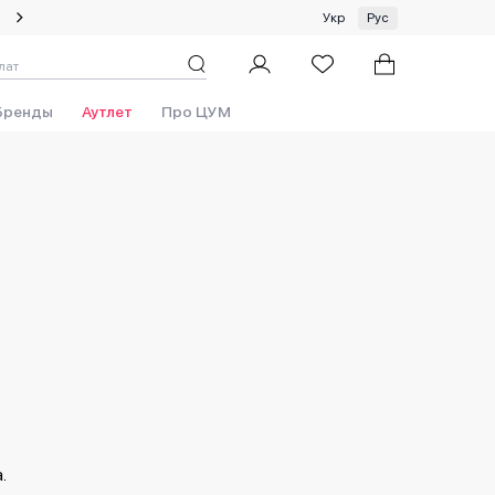
Летний сейл: скидки до 50%!
Укр
Рус
Бренды
Аутлет
Про ЦУМ
.