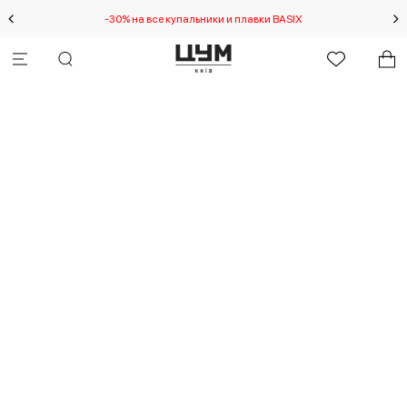
-30% на все купальники и плавки BASIX
Спец