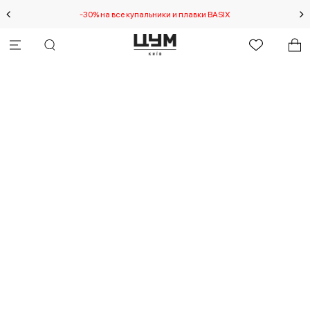
-30% на все купальники и плавки BASIX
Спец