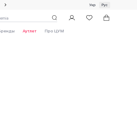
Специальное предложение на одежду и платки ЦУМ by GUNIA
Укр
Рус
Бренды
Аутлет
Про ЦУМ