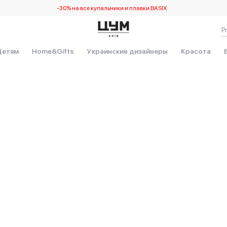
-30% на все купальники и плавки BASIX
Детям
Home&Gifts
Украинские дизайнеры
Красота