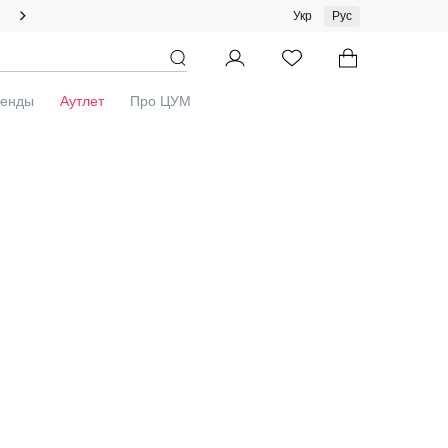
Специальное предложение на одежду и платки ЦУМ by GUNIA
Укр
Рус
Бренды
Аутлет
Про ЦУМ