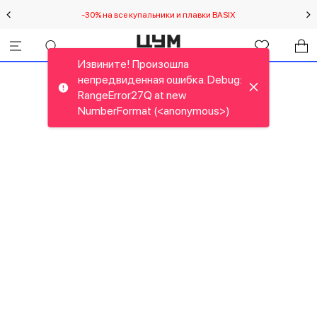
-30% на все купальники и плавки BASIX
Спец
Извините! Произошла
непредвиденная ошибка. Debug:
RangeError27Q at new
NumberFormat (<anonymous>)