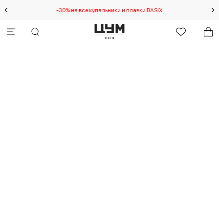
-30% на все купальники и плавки BASIX
Спец