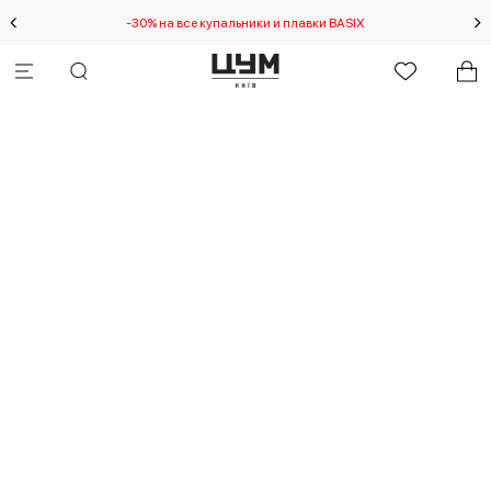
-30% на все купальники и плавки BASIX
Спец