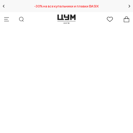
-30% на все купальники и плавки BASIX
Спец