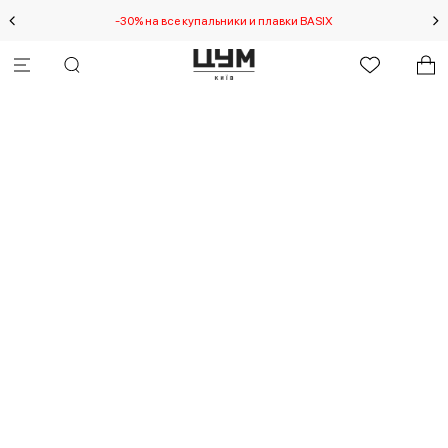
-30% на все купальники и плавки BASIX
Спец