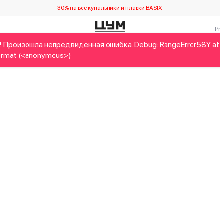
-30% на все купальники и плавки BASIX
! Произошла непредвиденная ошибка. Debug: RangeError58Y at
Детям
Home&Gifts
Украинские дизайнеры
Красота
rmat (<anonymous>)