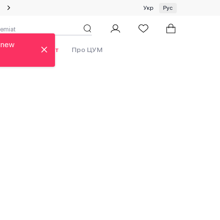
Специальное предложение на одежду и платки ЦУМ by GUNIA
Укр
Рус
 new
Бренды
Аутлет
Про ЦУМ