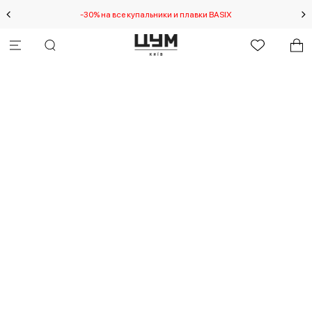
-30% на все купальники и плавки BASIX
Спец